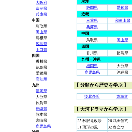
東海
大阪府
静岡県
愛知県
奈良県
近畿
兵庫県
中国
三重県
和歌山県
鳥取県
兵庫県
岡山県
中国
島根県
鳥取県
岡山県
広島県
四国
山口県
香川県
徳島県
四国
九州・沖縄
香川県
福岡県
大分県
徳島県
鹿児島県
沖縄県
愛媛県
高知県
【 分類から歴史を学ぶ 】
九州
福岡県
後北条氏
東海道
大分県
佐賀県
長崎県
【 大河ドラマから学ぶ 】
熊本県
宮崎県
25 独眼竜政宗
26 武田信玄
鹿児島県
31 琉球の風
32 炎立つ