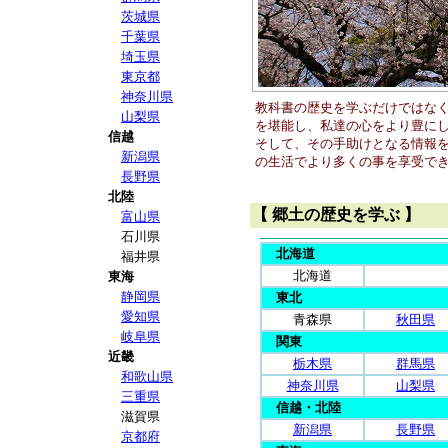
茨城県
千葉県
埼玉県
東京都
神奈川県
教科書の歴史を学ぶだけではな
山梨県
を堪能し、私達の心をより豊に
信越
そして、その手助けとなる情報
新潟県
の生活でより多くの事を享受で
長野県
北陸
【 郷土の歴史を学ぶ 】
富山県
石川県
北海道
福井県
北海道
東海
静岡県
東北
愛知県
青森県
秋田県
岐阜県
関東
近畿
栃木県
群馬県
和歌山県
神奈川県
山梨県
三重県
信越・北陸
滋賀県
新潟県
長野県
京都府