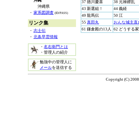
沖縄
37 徳川慶喜
38 元禄繚乱
沖縄県
43 新選組！
44 義経
・
家系図調査
(ID/PASS)
49 龍馬伝
50 江
55
真田丸
おんな城主直
リンク集
61 鎌倉殿の13人
62 どうする
・
志士伝
・
北条早雲情報
・
名右衛門とは
・管理人の紹介
勉強中の管理人に
メール
を送信する
Copyright (C) 2008