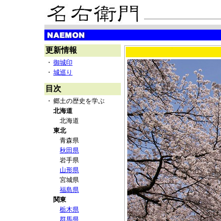
更新情報
・
御城印
・
城巡り
目次
・
郷土の歴史を学ぶ
北海道
北海道
東北
青森県
秋田県
岩手県
山形県
宮城県
福島県
関東
栃木県
群馬県