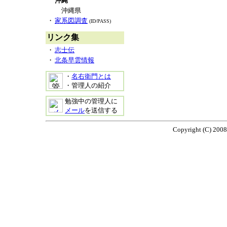
沖縄
沖縄県
・
家系図調査
(ID/PASS)
リンク集
・
志士伝
・
北条早雲情報
・
名右衛門とは
・管理人の紹介
勉強中の管理人に
メール
を送信する
Copyright (C) 2008