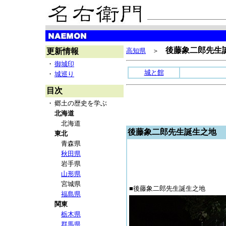
後藤象二郎先生
更新情報
高知県
＞
・
御城印
城と館
・
城巡り
目次
・
郷土の歴史を学ぶ
北海道
北海道
後藤象二郎先生誕生之地
東北
青森県
秋田県
岩手県
山形県
宮城県
■後藤象二郎先生誕生之地
福島県
関東
栃木県
群馬県