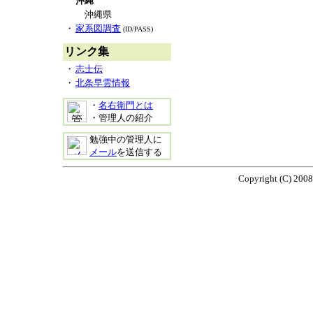
沖縄
沖縄県
・
家系図調査
(ID/PASS)
リンク集
・
志士伝
・
北条早雲情報
・
名右衛門とは
・管理人の紹介
勉強中の管理人に
メール
を送信する
Copyright (C) 2008