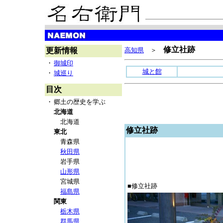
修立社跡
更新情報
高知県
＞
・
御城印
城と館
・
城巡り
目次
・
郷土の歴史を学ぶ
北海道
北海道
修立社跡
東北
青森県
秋田県
岩手県
山形県
宮城県
■修立社跡
福島県
関東
栃木県
群馬県