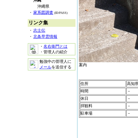
沖縄
沖縄県
・
家系図調査
(ID/PASS)
リンク集
・
志士伝
・
北条早雲情報
・
名右衛門とは
・管理人の紹介
勉強中の管理人に
案内
メール
を送信する
住所
高知
時間
－
休日
－
拝観料
－
駐車場
－