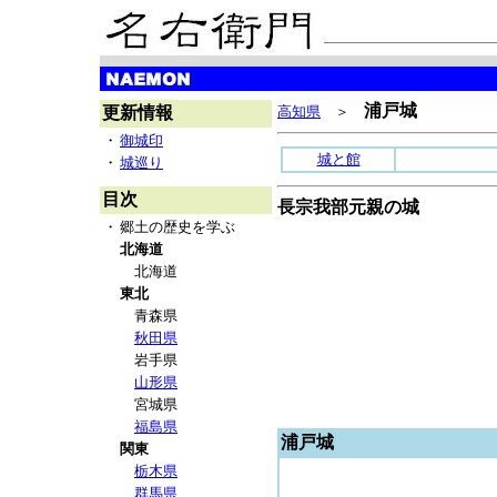
浦戸城
更新情報
高知県
＞
・
御城印
城と館
・
城巡り
目次
長宗我部元親の城
・
郷土の歴史を学ぶ
北海道
北海道
東北
青森県
秋田県
岩手県
山形県
宮城県
福島県
浦戸城
関東
栃木県
群馬県