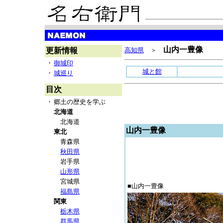
山内一豊像
更新情報
高知県
＞
・
御城印
城と館
・
城巡り
目次
・
郷土の歴史を学ぶ
北海道
北海道
山内一豊像
東北
青森県
秋田県
岩手県
山形県
宮城県
■山内一豊像
福島県
関東
栃木県
群馬県