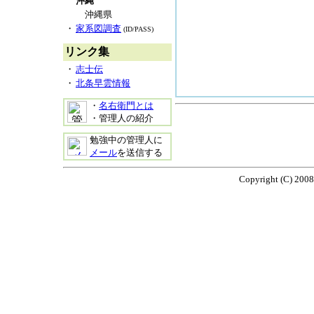
沖縄
沖縄県
・
家系図調査
(ID/PASS)
リンク集
・
志士伝
・
北条早雲情報
・
名右衛門とは
・管理人の紹介
勉強中の管理人に
メール
を送信する
Copyright (C) 2008