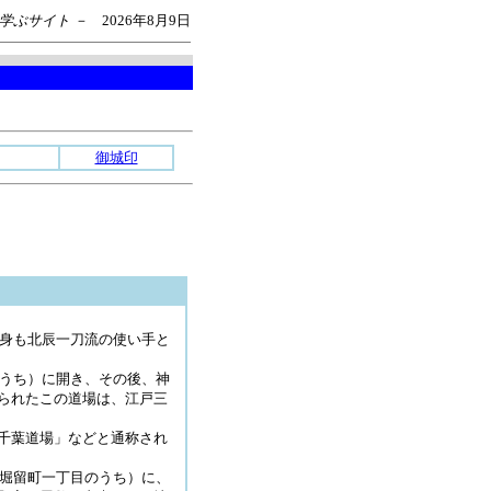
を学ぶサイト －
2026年8月9日
御城印
自身も北辰一刀流の使い手と
のうち）に開き、その後、神
られたこの道場は、江戸三
千葉道場」などと通称され
橋堀留町一丁目のうち）に、