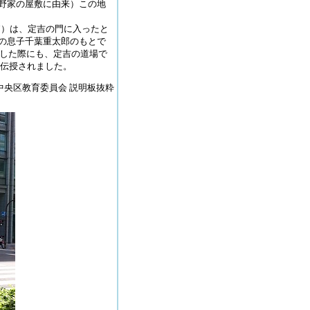
野家の屋敷に由来）この地
7）は、定吉の門に入ったと
の息子千葉重太郎のもとで
府した際にも、定吉の道場で
を伝授されました。
中央区教育委員会 説明板抜粋