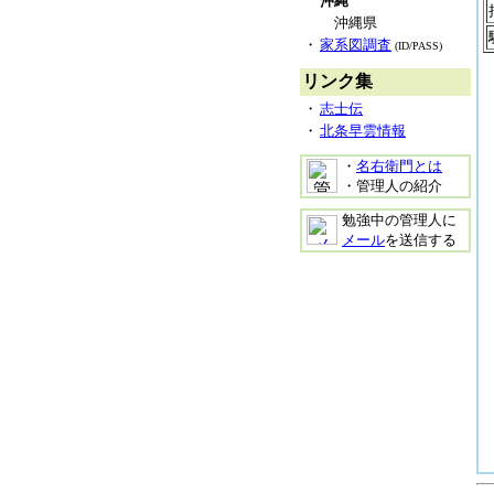
沖縄
沖縄県
・
家系図調査
(ID/PASS)
リンク集
・
志士伝
・
北条早雲情報
・
名右衛門とは
・管理人の紹介
勉強中の管理人に
メール
を送信する