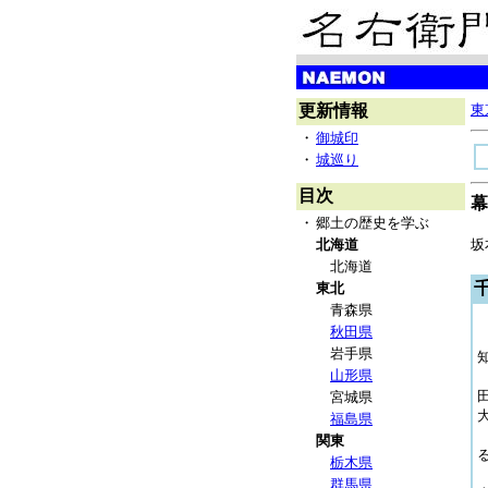
更新情報
東
・
御城印
・
城巡り
目次
幕
・
郷土の歴史を学ぶ
北海道
坂
北海道
東北
青森県
秋田県
岩手県
山形県
宮城県
福島県
関東
栃木県
群馬県