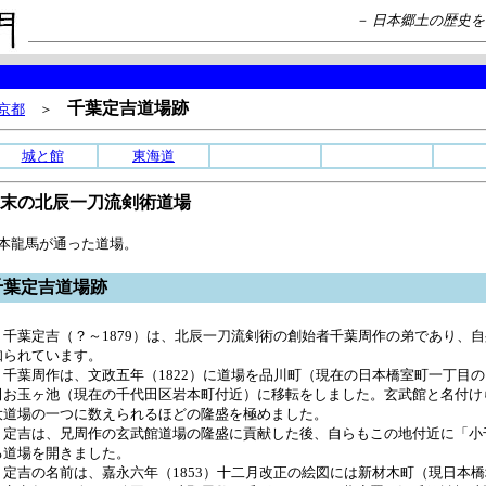
－ 日本郷土の歴史
千葉定吉道場跡
京都
＞
城と館
東海道
末の北辰一刀流剣術道場
本龍馬が通った道場。
千葉定吉道場跡
千葉定吉（？～1879）は、北辰一刀流剣術の創始者千葉周作の弟であり、
知られています。
千葉周作は、文政五年（1822）に道場を品川町（現在の日本橋室町一丁目
田お玉ヶ池（現在の千代田区岩本町付近）に移転をしました。玄武館と名付け
大道場の一つに数えられるほどの隆盛を極めました。
定吉は、兄周作の玄武館道場の隆盛に貢献した後、自らもこの地付近に「小
る道場を開きました。
定吉の名前は、嘉永六年（1853）十二月改正の絵図には新材木町（現日本