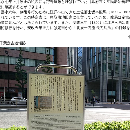
嘉永七年正月改正の絵図には狩野屋敷と呼ばれていた（幕府置く江氏鍛冶橋狩
域に確認するとができます。
嘉永六年、剣術修行のために江戸へ出てきた土佐藩士坂本龍馬（1835～186
されています。この時定吉は、鳥取藩池田家に仕官していたため、龍馬は定吉
修業に励んだとも考えられています。また、安政三年（1856）に江戸へ再出
剣術修行を行い、安政五年正月には定吉から「北辰一刀流 長刀兵法」の目録
■千葉定吉道場跡