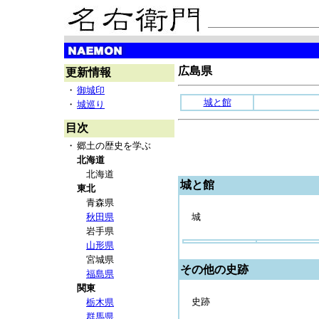
広島県
更新情報
・
御城印
城と館
・
城巡り
目次
・
郷土の歴史を学ぶ
北海道
北海道
城と館
東北
青森県
秋田県
城
岩手県
山形県
宮城県
その他の史跡
福島県
関東
史跡
栃木県
群馬県