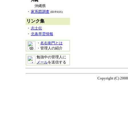
沖縄
沖縄県
・
家系図調査
(ID/PASS)
リンク集
・
志士伝
・
北条早雲情報
・
名右衛門とは
・管理人の紹介
勉強中の管理人に
メール
を送信する
Copyright (C) 2008