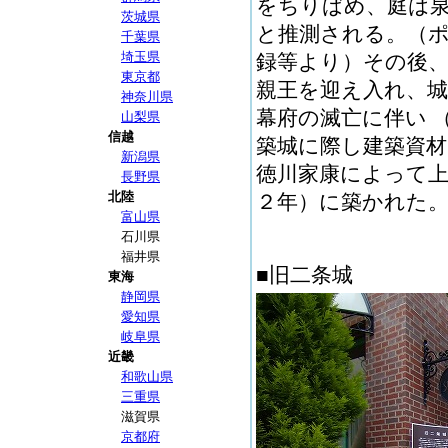
をちりばめ、庭は泉
茨城県
と推測される。（
千葉県
埼玉県
録等より）その後、
東京都
親王を迎え入れ、
神奈川県
幕府の滅亡に伴い 
山梨県
信越
築城に際し建築資
新潟県
徳川家康によって
長野県
北陸
２年）に築かれた。
富山県
石川県
福井県
■旧二条城
東海
静岡県
愛知県
岐阜県
近畿
和歌山県
三重県
滋賀県
京都府