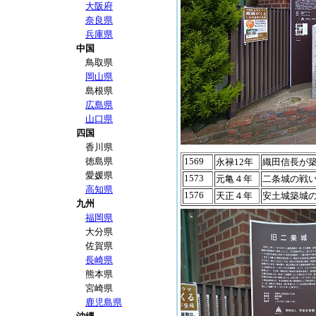
大阪府
奈良県
兵庫県
中国
鳥取県
岡山県
島根県
広島県
山口県
四国
香川県
徳島県
1569
永禄12年
織田信長が
愛媛県
1573
元亀４年
二条城の戦
高知県
1576
天正４年
安土城築城
九州
福岡県
大分県
佐賀県
長崎県
熊本県
宮崎県
鹿児島県