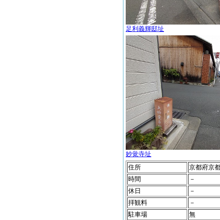
足利義輝邸址
妙覚寺址
住所
京都府京
時間
－
休日
－
拝観料
－
駐車場
無