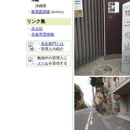
沖縄
沖縄県
・
家系図調査
(ID/PASS)
リンク集
・
志士伝
・
北条早雲情報
・
名右衛門とは
・管理人の紹介
勉強中の管理人に
メール
を送信する