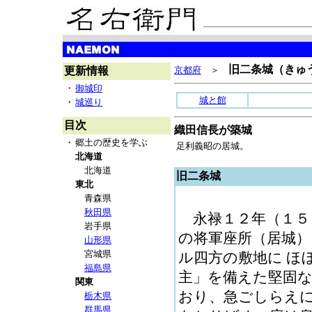
旧二条城（きゅう
更新情報
京都府
＞
・
御城印
城と館
・
城巡り
目次
織田信長が築城
・
郷土の歴史を学ぶ
足利義昭の居城。
北海道
北海道
旧二条城
東北
青森県
秋田県
永禄１２年（１５
岩手県
の将軍座所（居城
山形県
宮城県
ル四方の敷地に ほ
福島県
主」を備えた堅固
関東
おり、急ごしらえ
栃木県
群馬県