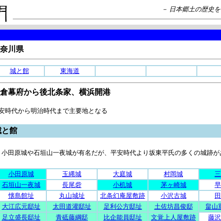
－ 日本郷土の歴史
奈川県
城と館
東海道
倉幕府から後北条家、横浜開港
安時代から明治時代まで主要地となる
城と館
小田原城や石垣山一夜城が有名だが、平安時代より坂東平氏の多くの城跡が
小田原城
玉縄城
大庭城
村岡城
三
石垣山一夜城
長尾砦
小机城
茅ヶ崎城
早
懐島館址
丸山城址
北条幻庵屋敷跡
小沢古城
田
大江広元邸址
太田道灌邸址
足利公方邸址
土佐坊昌俊邸
畠山
足立盛長邸址
青砥藤綱邸
比企能員邸址
文覚上人屋敷跡
藤沢