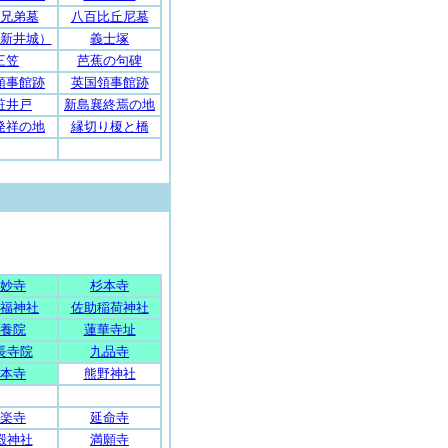
兄弟墓
八百比丘尼墓
新井城）
義士塚
三笠
芭蕉の句碑
領事館跡
英国領事館跡
粧井戸
新島襄終焉の地
発祥の地
縁切り榎と橋
妙寺
杉本寺
福神社
佐助稲荷神社
養院
蓮華寺址
長寺院
九品寺
本寺
熊野神社
楽寺
延命寺
殿神社
満願寺