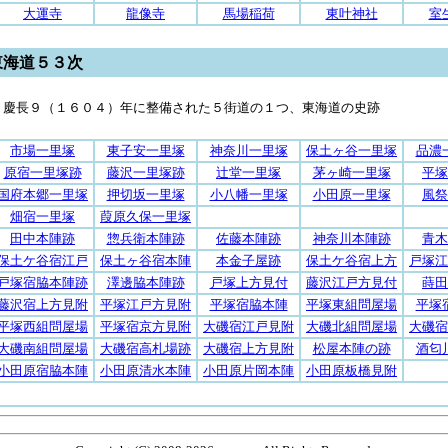
大運寺
龍像寺
馬場稲荷
東叶神社
室
東海道５３次
慶長９（１６０４）年に整備された５街道の１つ、東海道の史跡
市場一里塚
東子安一里塚
神奈川一里塚
保土ヶ谷一里塚
品濃
原宿一里塚跡
藤沢一里塚跡
辻堂一里塚
茅ヶ崎一里塚
平塚
国府本郷一里塚
押切坂一里塚
小八幡一里塚
小田原一里塚
風祭
畑宿一里塚
葭原久保一里塚
田中本陣跡
惣兵衛本陣跡
佐藤本陣跡
神奈川本陣跡
青木
保土ケ谷宿江戸
保土ヶ谷宿本陣
本金子屋跡
保土ケ谷宿上方
戸塚江
戸塚宿脇本陣跡
澤邊脇本陣跡
戸塚上方見付
藤沢江戸方見付
蒔田
藤沢宿上方見附
平塚江戸方見附
平塚宿脇本陣
平塚東組問屋場
平塚
平塚西組問屋場
平塚宿京方見附
大磯宿江戸見附
大磯北組問屋場
大磯宿
大磯南組問屋場
大磯宿高札場跡
大磯宿上方見附
松屋本陣の跡
酒匂
小田原宿脇本陣
小田原清水本陣
小田原片岡本陣
小田原板橋見附