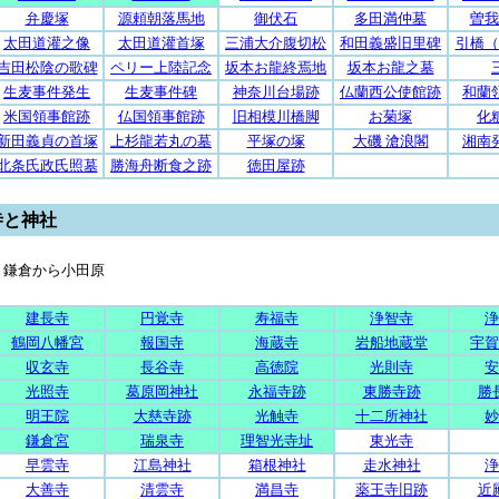
弁慶塚
源頼朝落馬地
御伏石
多田満仲墓
曽我
太田道灌之像
太田道灌首塚
三浦大介腹切松
和田義盛旧里碑
引橋（
吉田松陰の歌碑
ペリー上陸記念
坂本お龍終焉地
坂本お龍之墓
生麦事件発生
生麦事件碑
神奈川台場跡
仏蘭西公使館跡
和蘭
米国領事館跡
仏国領事館跡
旧相模川橋脚
お菊塚
化
新田義貞の首塚
上杉龍若丸の墓
平塚の塚
大磯 滄浪閣
湘南
北条氏政氏照墓
勝海舟断食之跡
徳田屋跡
寺と神社
鎌倉から小田原
建長寺
円覚寺
寿福寺
浄智寺
浄
鶴岡八幡宮
報国寺
海蔵寺
岩船地蔵堂
宇賀
収玄寺
長谷寺
高徳院
光則寺
安
光照寺
葛原岡神社
永福寺跡
東勝寺跡
勝
明王院
大慈寺跡
光触寺
十二所神社
妙
鎌倉宮
瑞泉寺
理智光寺址
東光寺
早雲寺
江島神社
箱根神社
走水神社
浄
大善寺
清雲寺
満昌寺
薬王寺旧跡
近