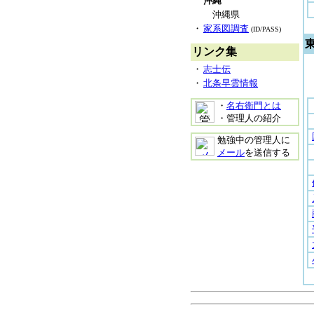
沖縄
沖縄県
・
家系図調査
(ID/PASS)
リンク集
・
志士伝
・
北条早雲情報
・
名右衛門とは
・管理人の紹介
勉強中の管理人に
メール
を送信する