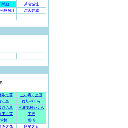
田城跡
芦名城址
光屋敷址
津久井城
る
師常之墓
上杉憲方之墓
賀江島
腹切やぐら
義時の墓
三浦泰村やぐら
親王之墓
下馬
堂橋
乱橋
直弼之像
吹笙之石