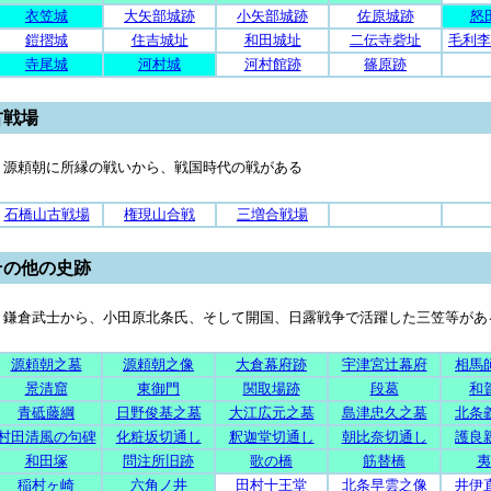
衣笠城
大矢部城跡
小矢部城跡
佐原城跡
怒
鎧摺城
住吉城址
和田城址
二伝寺砦址
毛利李
寺尾城
河村城
河村館跡
篠原跡
古戦場
源頼朝に所縁の戦いから、戦国時代の戦がある
石橋山古戦場
権現山合戦
三増合戦場
その他の史跡
鎌倉武士から、小田原北条氏、そして開国、日露戦争で活躍した三笠等があ
源頼朝之墓
源頼朝之像
大倉幕府跡
宇津宮辻幕府
相馬
景清窟
東御門
関取場跡
段葛
和
青砥藤綱
日野俊基之墓
大江広元之墓
島津忠久之墓
北条
村田清風の句碑
化粧坂切通し
釈迦堂切通し
朝比奈切通し
護良
和田塚
問注所旧跡
歌の橋
筋替橋
夷
稲村ヶ崎
六角ノ井
田村十王堂
北条早雲之像
井伊