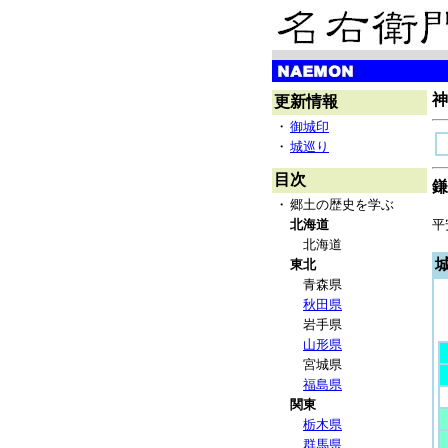
神
更新情報
・
御城印
・
城巡り
目次
鎌
・
郷土の歴史を学ぶ
北海道
平
北海道
東北
青森県
秋田県
岩手県
山形県
宮城県
福島県
関東
栃木県
群馬県