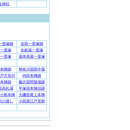
生神社
一里塚跡
吉田一里塚跡
一里塚
化粧坂一里塚
一里塚
湯本茶屋一里塚
本陣跡
神奈川宿田中屋
戸方見付
内田本陣跡
本陣跡
藤沢宿問屋場跡
宿高札場
平塚宿本陣旧跡
小島本陣
大磯宿尾上本陣
川の渡し
小田原江戸見附