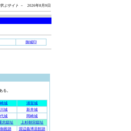
を学ぶサイト －
2026年8月9日
御城印
ある。
崎城
浦賀城
川城
新井城
代城
岡崎城
重忠邸址
上杉朝宗邸址
御殿跡
淵辺義博居館跡